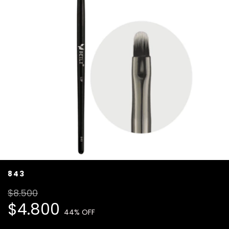
843
$8.500
$4.800
44
% OFF